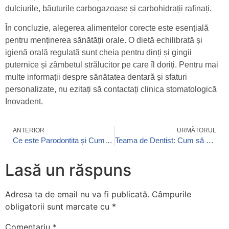
dulciurile, băuturile carbogazoase și carbohidrații rafinați.
În concluzie, alegerea alimentelor corecte este esențială
pentru menținerea sănătății orale. O dietă echilibrată și
igienă orală regulată sunt cheia pentru dinți și gingii
puternice și zâmbetul strălucitor pe care îl doriți. Pentru mai
multe informații despre sănătatea dentară și sfaturi
personalizate, nu ezitați să contactați clinica stomatologică
Inovadent.
ANTERIOR
URMĂTORUL
Ce este Parodontita și Cum Se Poate Preveni
Teama de Dentist: Cum să o Depășiți
Lasă un răspuns
Adresa ta de email nu va fi publicată.
Câmpurile
obligatorii sunt marcate cu
*
Comentariu
*