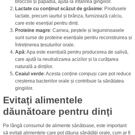
broccoli și păpădia, ajută la întărirea gingiilor.
Lactate cu conținut scăzut de grăsime
: Produsele
lactate, precum iaurtul și brânza, furnizează calciu,
care este esențial pentru dinți.
Proteine magre
: Carnea, peștele și leguminoasele
sunt surse de proteine esențiale pentru reconstruirea și
întreținerea țesuturilor orale.
Apă
: Apa este esențială pentru producerea de salivă,
care ajută la neutralizarea acizilor și la curățarea
naturală a dinților.
Ceaiul verde
: Acesta conține compuși care pot reduce
creșterea bacteriilor orale și contribuie la sănătatea
gingiilor.
Evitați alimentele
dăunătoare pentru dinți
Pe lângă consumul de alimente sănătoase, este important
să evitați alimentele care pot dăuna sănătății orale, cum ar fi