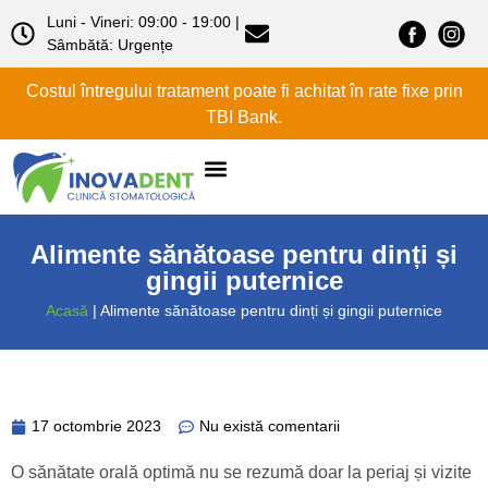
Luni - Vineri: 09:00 - 19:00 |
Sâmbătă: Urgențe
Costul întregului tratament poate fi achitat în rate fixe prin
TBI Bank.
Despre noi
Alimente sănătoase pentru dinți și
gingii puternice
Acasă
|
Alimente sănătoase pentru dinți și gingii puternice
17 octombrie 2023
Nu există comentarii
O sănătate orală optimă nu se rezumă doar la periaj și vizite