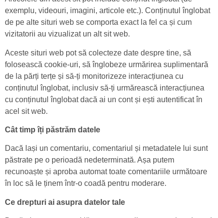
exemplu, videouri, imagini, articole etc.). Conținutul înglobat
de pe alte situri web se comporta exact la fel ca și cum
vizitatorii au vizualizat un alt sit web.
Aceste situri web pot să colecteze date despre tine, să
folosească cookie-uri, să înglobeze urmărirea suplimentară
de la părți terțe și să-ți monitorizeze interacțiunea cu
conținutul înglobat, inclusiv să-ți urmărească interacțiunea
cu conținutul înglobat dacă ai un cont și ești autentificat în
acel sit web.
Cât timp îți păstrăm datele
Dacă lași un comentariu, comentariul și metadatele lui sunt
păstrate pe o perioadă nedeterminată. Așa putem
recunoaște și aproba automat toate comentariile următoare
în loc să le ținem într-o coadă pentru moderare.
Ce drepturi ai asupra datelor tale