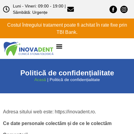
Luni - Vineri: 09:00 - 19:00 |
Sâmbătă: Urgențe
Costul întregului tratament poate fi achitat în rate fixe prin
TBI Bank.
Despre noi
Politică de confidențialitate
Acasă
|
Politică de confidențialitate
Adresa sitului web este: https://inovadent.ro.
Ce date personale colectăm și de ce le colectăm