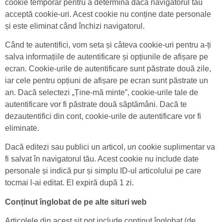
cookie temporar pentru a determina dacă navigatorul tău
acceptă cookie-uri. Acest cookie nu conține date personale
și este eliminat când închizi navigatorul.
Când te autentifici, vom seta și câteva cookie-uri pentru a-ți
salva informațiile de autentificare și opțiunile de afișare pe
ecran. Cookie-urile de autentificare sunt păstrate două zile,
iar cele pentru opțiuni de afișare pe ecran sunt păstrate un
an. Dacă selectezi „Ține-mă minte”, cookie-urile tale de
autentificare vor fi păstrate două săptămâni. Dacă te
dezautentifici din cont, cookie-urile de autentificare vor fi
eliminate.
Dacă editezi sau publici un articol, un cookie suplimentar va
fi salvat în navigatorul tău. Acest cookie nu include date
personale și indică pur și simplu ID-ul articolului pe care
tocmai l-ai editat. El expiră după 1 zi.
Conținut înglobat de pe alte situri web
Articolele din acest sit pot include conținut înglobat (de