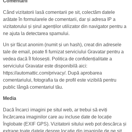
Comentarii
Când vizitatorii lasă comentarii pe sit, colectăm datele
arătate în formularele de comentarii, dar și adresa IP a
vizitatorului și șirul agenților utilizator din navigator pentru a
ne ajuta la detectarea spamului.
Un șir făcut anonim (numit și un hash), creat din adresele
tale de email, poate fi furnizat serviciului Gravatar pentru a
vedea dacă îl folosești. Politica de confidențialitate a
serviciului Gravatar este disponibilă aici:
https://automattic.com/privacy/. După aprobarea
comentariului, fotografia ta de profil este vizibilă pentru
public lângă comentariul tău.
Media
Dacă încarci imagini pe situl web, ar trebui să eviți
încărcarea imaginilor care au incluse date de locație
înglobate (EXIF GPS). Vizitatorii sitului web pot descărca și
extrage toate datele despre locație din imaginile de pe sit.